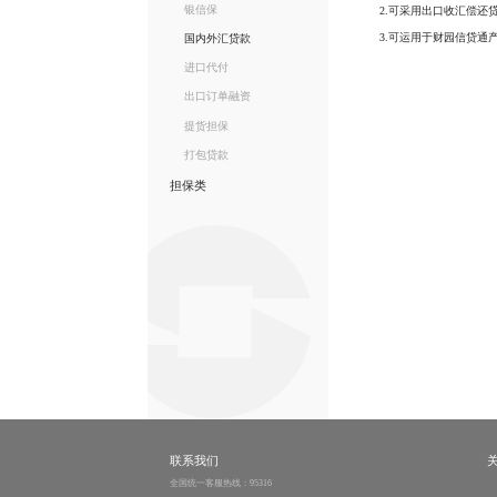
银信保
2.可采用出口收汇偿还贷
3.可运用于财园信贷通产
国内外汇贷款
进口代付
出口订单融资
提货担保
打包贷款
担保类
联系我们
全国统一客服热线：95316