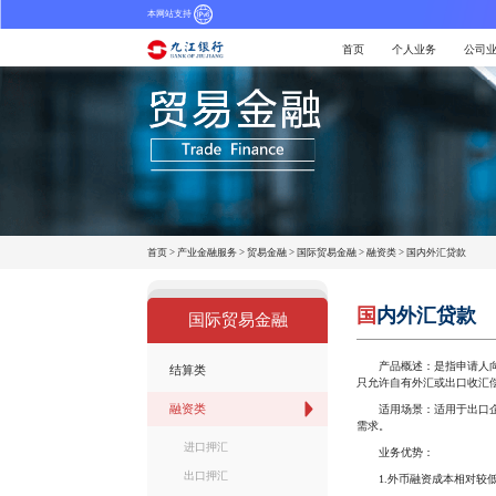
本网站支持
首页
个人业务
公司
首页
>
产业金融服务
>
贸易金融
>
国际贸易金融
>
融资类
>
国内外汇贷款
国
内外汇贷款
国际贸易金融
产品概述：是指申请人向我
结算类
只允许自有外汇或出口收汇
融资类
适用场景：适用于出口企业
需求。
进口押汇
业务优势：
出口押汇
1.外币融资成本相对较低