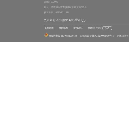
邮编：332000
地址：江西省九江市濂溪区长虹大道619号
投诉专线：0792-8211984
九江银行 不负热爱 贴心关怀
免责声明
网站地图
举报途径
本网站已支持
Ipv6
赣公网安备 36040202000144
Copyright
© 赣ICP备10001406号-1
© 版权所有