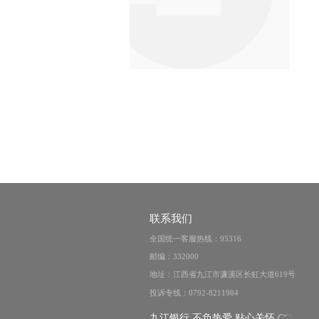
联系我们
全国统一客服热线：95316
邮编：332000
地址：江西省九江市濂溪区长虹大道619号
投诉专线：0792-8211984
九江银行 不负热爱 贴心关怀