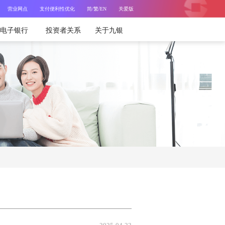
/
营业网点
支付便利性优化
简
/繁
EN
关爱版
电子银行
投资者关系
关于九银