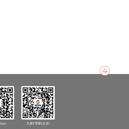
app
九银E管家(企业)