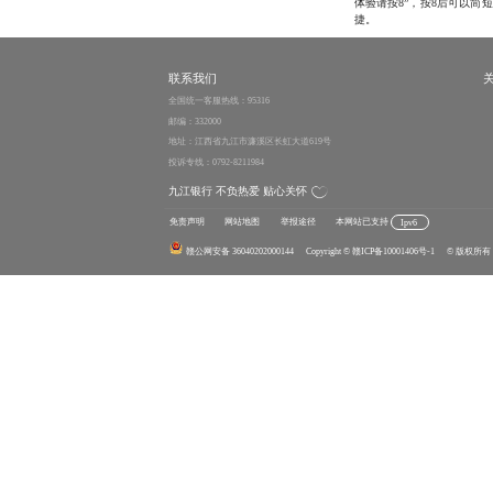
体验请按8”，按8后可以
捷。
联系我们
全国统一客服热线：95316
邮编：332000
地址：江西省九江市濂溪区长虹大道619号
投诉专线：0792-8211984
九江银行 不负热爱 贴心关怀
免责声明
网站地图
举报途径
本网站已支持
Ipv6
赣公网安备 36040202000144
Copyright
© 赣ICP备10001406号-1
© 版权所有