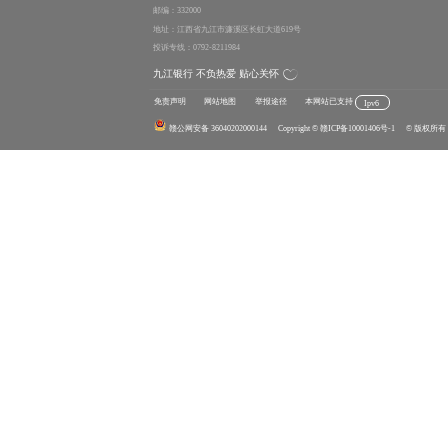
邮编：332000
地址：江西省九江市濂溪区长虹大道619号
投诉专线：0792-8211984
九江银行 不负热爱 贴心关怀
免责声明
网站地图
举报途径
本网站已支持
Ipv6
赣公网安备 36040202000144
Copyright
© 赣ICP备10001406号-1
© 版权所有