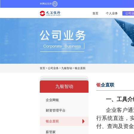
本网站支持
首页
个人业务
公司
首页
>
公司业务
>
九银智动
>
银企直联
银
企直联
九银智动
一、工具介
企业网银
企业客户通
财资管理平台
行系统直连，
银企直联
付、查询及资金
薪管家