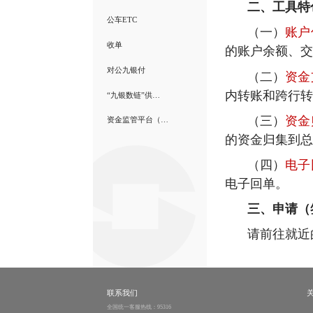
二、工具特
公车ETC
（一）
账户
收单
的账户余额、交
对公九银付
（二）
资金
内转账和跨行转
“九银数链”供…
（三）
资金
资金监管平台（…
的资金归集到总
（四）
电子
电子回单。
三、申请（
请前往就近
联系我们
全国统一客服热线：95316