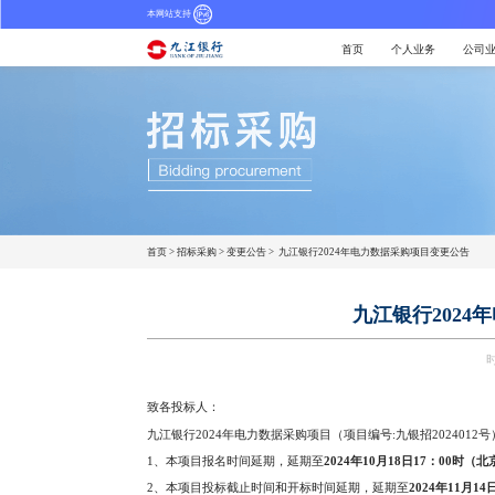
本网站支持
首页
个人业务
公司
首页
>
招标采购
>
变更公告
>
九江银行2024年电力数据采购项目变更公告
九江银行202
时
致各投标人：
九江银行2024年电力数据采购项目（项目编号:九银招20240
1、本项目报名时间延期，延期至
202
4
年10
月18
日
17
：
0
0时（北
2、本项目投标截止时间和开标时间延期，延期至
202
4
年11
月14