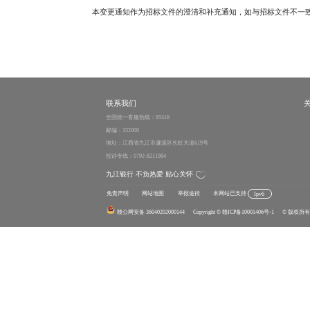
本变更通知作为招标文件的澄清和补充通知，如与招标文件不一
联系我们
全国统一客服热线：95316
邮编：332000
地址：江西省九江市濂溪区长虹大道619号
投诉专线：0792-8211984
九江银行 不负热爱 贴心关怀
免责声明
网站地图
举报途径
本网站已支持
Ipv6
赣公网安备 36040202000144
Copyright
© 赣ICP备10001406号-1
© 版权所