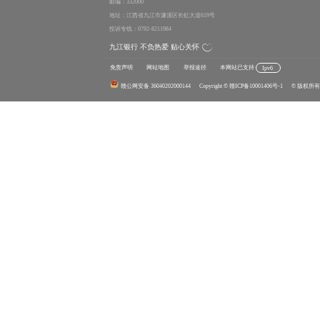
邮编：332000
地址：江西省九江市濂溪区长虹大道619号
投诉专线：0792-8211984
九江银行 不负热爱 贴心关怀
免责声明
网站地图
举报途径
本网站已支持
Ipv6
赣公网安备 36040202000144
Copyright
© 赣ICP备10001406号-1
© 版权所