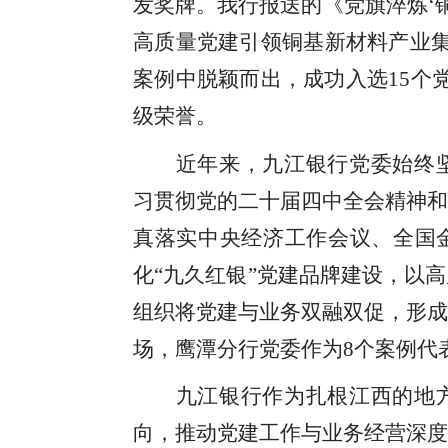
发奖牌。我行报送的
《
党旗淬炼
‘
高质量党建引领铜基新材料产业
案例中脱颖而出，
成功入选
15个
级荣誉。
近年来，九江银行党委始终
习贯彻党的二十届四中全会精神
和
真落实中央经济工作会议
、
全国
化
“九久红银”党建品牌
建设
，以高
组织将党建
与业务双融双促，形成
场，鹰潭分行
党委作为
8个案例代
九江银行作为
扎根江西的
地
向，推动党建工作与业务经营深度