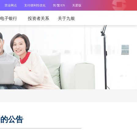
/
营业网点
支付便利性优化
简
/繁
EN
关爱版
电子银行
投资者关系
关于九银
务的公告