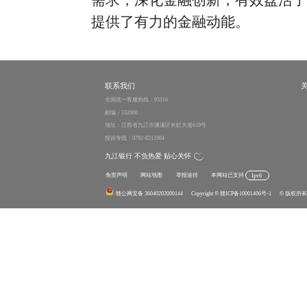
需求，深化金融创新，有效盘活了
提供了有力的金融动能。
联系我们
全国统一客服热线：95316
邮编：332000
地址：江西省九江市濂溪区长虹大道619号
投诉专线：0792-8211984
九江银行 不负热爱 贴心关怀
免责声明
网站地图
举报途径
本网站已支持
Ipv6
赣公网安备 36040202000144
Copyright
© 赣ICP备10001406号-1
© 版权所