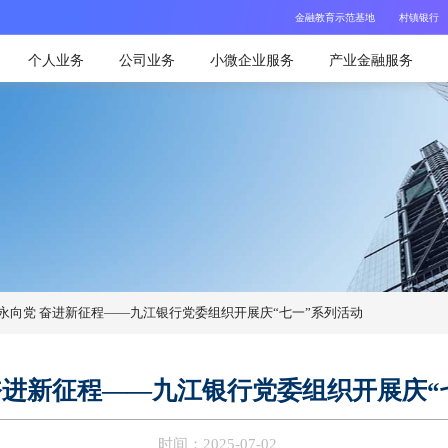
金融教育示范基地
村镇银行
个人业务
公司业务
小微企业服务
产业金融服务
永向党 奋进新征程——九江银行党委组织开展庆“七一”系列活动
奋进新征程——九江银行党委组织开展庆“
时间：2025-07-02