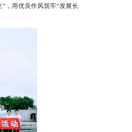
立
”
，
用优良作风筑牢
“发展长