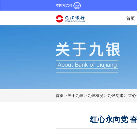
本网站支持
首页
首页
>
关于九银
>
九银概况
>
九银党建
>
红心
红心永向党 