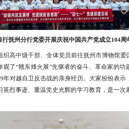
银行抚州分行党委开展庆祝中国共产党成立
104
组织
高中级干部、全体党员
前往抚州市博物馆爱
参观了
“赣东烽火展”先驱者的奋斗、革命家的功
979年对越自卫反击战的亲身经历。
大家纷纷表示
习英烈事迹、重温党史光辉的学习教育，是一次