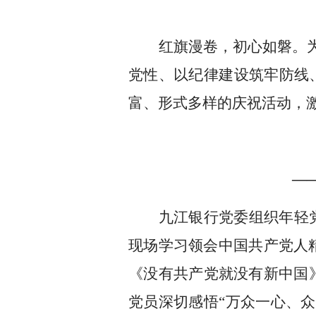
红旗漫卷，初心如磐。
党性、以纪律建设筑牢防线
富、形式多样的庆祝活动，
—
九江银行党委
组织
年轻
现场学习领会
中国共产党人
《没有共产党就没有新中国
党员
深切感悟
“
万众一心、众