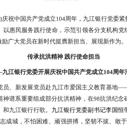
为庆祝中国共产党成立
104周年，九江银行党委
、以惠民服务践行使命，示范引领各分支机构党组
激励广大党员在新时代挺膺新担当、展现新作为。
传承抗洪精神
践行使命担当
—九江银行党委开展庆祝中国共产党成立104周年
党员
、
新发展党员
赴
九江市
爱国主义教育基地
—
精神谱系重要组成部分抗洪精神
，
在
98抗洪纪
》
和九江银行
行歌
。
九江银行党委副书记李国恒
志成城，不怕困难、顽强拼搏，坚韧不拔、敢