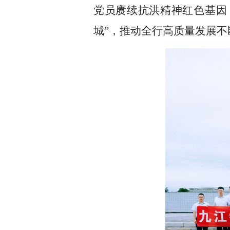
党员
赓续抗洪精神红色基因
城”
，
推动全行高质量发展不